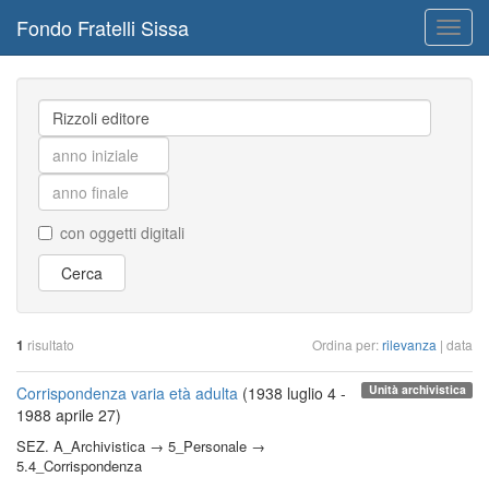
Fondo Fratelli Sissa
Toggl
navig
con oggetti digitali
Cerca
1
risultato
Ordina per:
rilevanza
| data
Unità archivistica
Corrispondenza varia età adulta
(1938 luglio 4 -
1988 aprile 27)
SEZ. A_Archivistica → 5_Personale →
5.4_Corrispondenza