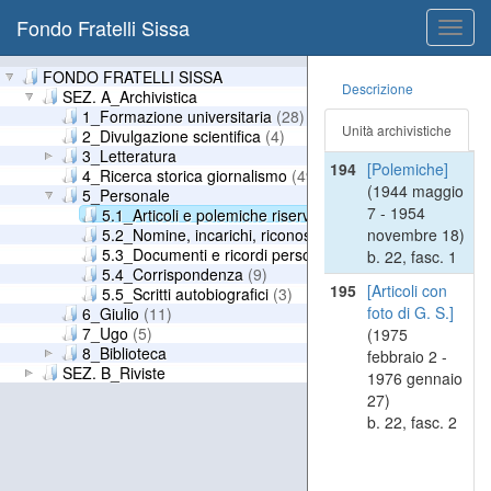
Fondo Fratelli Sissa
Toggl
navig
FONDO FRATELLI SISSA
Descrizione
SEZ. A_Archivistica
1_Formazione universitaria
(28)
Unità archivistiche
2_Divulgazione scientifica
(4)
3_Letteratura
194
[Polemiche]
4_Ricerca storica giornalismo
(49)
(1944 maggio
5_Personale
7 - 1954
5.1_Articoli e polemiche riservate
(2)
5.2_Nomine, incarichi, riconoscimenti
(19)
novembre 18)
5.3_Documenti e ricordi personali
(4)
b. 22, fasc. 1
5.4_Corrispondenza
(9)
195
[Articoli con
5.5_Scritti autobiografici
(3)
foto di G. S.]
6_Giulio
(11)
7_Ugo
(5)
(1975
8_Biblioteca
febbraio 2 -
SEZ. B_Riviste
1976 gennaio
27)
b. 22, fasc. 2