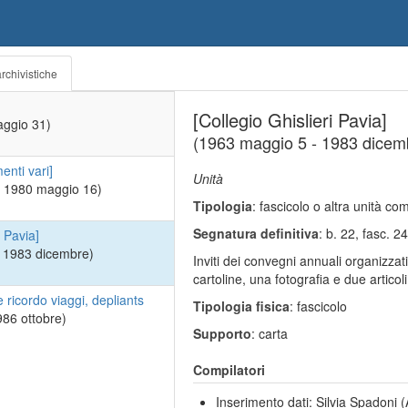
rchivistiche
[Collegio Ghislieri Pavia]
aggio 31)
(1963 maggio 5 - 1983 dicem
nti vari]
Unità
- 1980 maggio 16)
Tipologia
: fascicolo o altra unità c
Segnatura definitiva
: b. 22, fasc. 2
i Pavia]
 1983 dicembre)
Inviti dei convegni annuali organizzati
cartoline, una fotografia e due articoli 
te ricordo viaggi, depliants
Tipologia fisica
: fascicolo
986 ottobre)
Supporto
: carta
Compilatori
Inserimento dati: Silvia Spadoni (