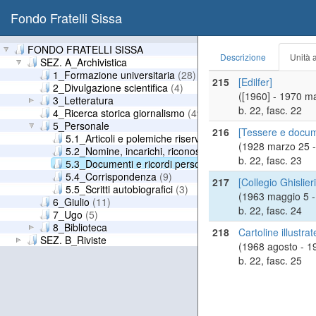
Fondo Fratelli Sissa
FONDO FRATELLI SISSA
Descrizione
Unità a
SEZ. A_Archivistica
1_Formazione universitaria
(28)
215
[Edilfer]
2_Divulgazione scientifica
(4)
([1960] - 1970 m
3_Letteratura
b. 22, fasc. 22
4_Ricerca storica giornalismo
(49)
5_Personale
216
[Tessere e docume
5.1_Articoli e polemiche riservate
(2)
(1928 marzo 25 
5.2_Nomine, incarichi, riconoscimenti
(19)
b. 22, fasc. 23
5.3_Documenti e ricordi personali
(4)
5.4_Corrispondenza
(9)
217
[Collegio Ghislier
5.5_Scritti autobiografici
(3)
(1963 maggio 5 -
6_Giulio
(11)
b. 22, fasc. 24
7_Ugo
(5)
8_Biblioteca
218
Cartoline illustra
SEZ. B_Riviste
(1968 agosto - 1
b. 22, fasc. 25