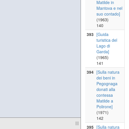
Matilde in
Mantova e nel
suo contado]
(1963)
140
393
[Guida
turistica del
Lago di
Garda]
(1965)
141
394
[Sulla natura
dei beni in
Pegognaga
donati alla
contessa
Matilde a
Polirone]
(1971)
142
|||
395
[Sulla natura