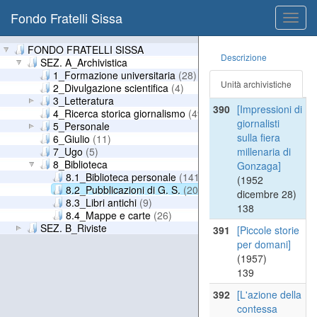
s. Lorenzo in
Fondo Fratelli Sissa
pegognaga.
Toggl
Famedio
navig
caduti di
FONDO FRATELLI SISSA
Descrizione
Guerra.]
SEZ. A_Archivistica
(1935)
1_Formazione universitaria
(28)
Unità archivistiche
137
2_Divulgazione scientifica
(4)
3_Letteratura
390
[Impressioni di
4_Ricerca storica giornalismo
(49)
giornalisti
5_Personale
sulla fiera
6_Giulio
(11)
7_Ugo
(5)
millenaria di
8_Biblioteca
Gonzaga]
8.1_Biblioteca personale
(141)
(1952
8.2_Pubblicazioni di G. S.
(20)
dicembre 28)
8.3_Libri antichi
(9)
138
8.4_Mappe e carte
(26)
SEZ. B_Riviste
391
[Piccole storie
per domani]
(1957)
139
392
[L'azione della
contessa