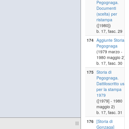
Pegognaga.
Documenti
(scelta) per
ristampa
([1980])
b. 17, fasc. 29
174
Aggiunte Storia di
Pegognaga
(1979 marzo -
1980 maggio 2)
b. 17, fasc. 30
175
Storia di
Pegognaga.
Dattiloscritto usat
per la stampa
1979
([1979] - 1980
maggio 2)
b. 17, fasc. 31
176
[Storia di
|||
Gonzaga]