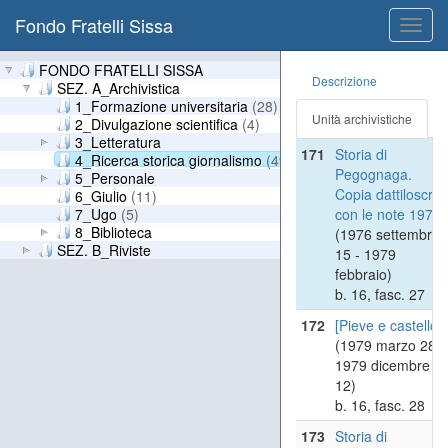
b. 16, fasc. 25
Fondo Fratelli Sissa
Toggl
170
Bibliografia
navig
matildica
FONDO FRATELLI SISSA
Descrizione
(1952 novembre
SEZ. A_Archivistica
25 - 1979)
1_Formazione universitaria
(28)
Unità archivistiche
b. 16, fasc. 26
2_Divulgazione scientifica
(4)
3_Letteratura
171
Storia di
4_Ricerca storica giornalismo
(49)
Pegognaga.
5_Personale
Copia dattiloscritt
6_Giulio
(11)
7_Ugo
(5)
con le note 1977
8_Biblioteca
(1976 settembre
SEZ. B_Riviste
15 - 1979
febbraio)
b. 16, fasc. 27
172
[Pieve e castello]
(1979 marzo 28 -
1979 dicembre
12)
b. 16, fasc. 28
173
Storia di