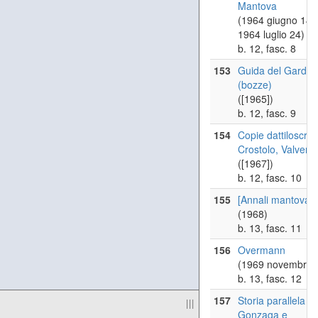
Mantova
(1964 giugno 14 -
1964 luglio 24)
b. 12, fasc. 8
153
Guida del Garda
(bozze)
([1965])
b. 12, fasc. 9
154
Copie dattiloscritt
Crostolo, Valverd
([1967])
b. 12, fasc. 10
155
[Annali mantovani
(1968)
b. 13, fasc. 11
156
Overmann
(1969 novembre)
b. 13, fasc. 12
157
Storia parallela di
|||
Gonzaga e