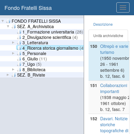
Fondo Fratelli Sissa
149
Dattiloscritti
Toggl
pubblicati pagina
navig
Ept «gazzetta» -
FONDO FRATELLI SISSA
Descrizione
turismo
SEZ. A_Archivistica
(1952 - [1961 ?])
1_Formazione universitaria
(28)
Unità archivistiche
b. 12, fasc. 5
2_Divulgazione scientifica
(4)
3_Letteratura
150
Oltrepò e varie
4_Ricerca storica giornalismo
(49)
turismo
5_Personale
(1950 novembre
6_Giulio
(11)
7_Ugo
(5)
26 - 1961
8_Biblioteca
settembre 6)
SEZ. B_Riviste
b. 12, fasc. 6
151
Collaborazioni
importanti
(1938 maggio 29 
1961 ottobre)
b. 12, fasc. 7
152
Davari. Notizie
storiche
topografiche di