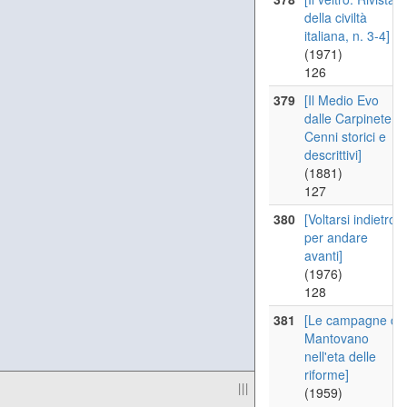
della civiltà
italiana, n. 3-4]
(1971)
126
379
[Il Medio Evo
dalle Carpinete.
Cenni storici e
descrittivi]
(1881)
127
380
[Voltarsi indietro
per andare
avanti]
(1976)
128
381
[Le campagne de
Mantovano
nell'eta delle
riforme]
|||
(1959)