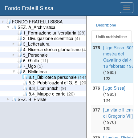
isole]
Fondo Fratelli Sissa
Toggl
(1968)
navig
121
FONDO FRATELLI SISSA
Descrizione
374
[Stazioni termali]
SEZ. A_Archivistica
(1969)
1_Formazione universitaria
(28)
Unità archivistiche
122
2_Divulgazione scientifica
(4)
3_Letteratura
375
[Ugo Sissa. 609a
4_Ricerca storica giornalismo
(49)
mostra del
5_Personale
Cavallino dal 4 al
6_Giulio
(11)
7_Ugo
(5)
16 febbraio 1965]
8_Biblioteca
(1965)
8.1_Biblioteca personale
(141)
123
8.2_Pubblicazioni di G. S.
(20)
376
[Ugo Sissa]
8.3_Libri antichi
(9)
8.4_Mappe e carte
(26)
(1965)
SEZ. B_Riviste
124
377
[La vita e il tempo
di Gregorio VII]
(1970)
125
378
[Il veltro. Rivista