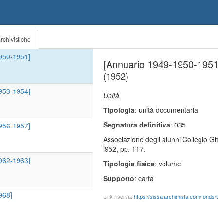
 1948]
rchivistiche
950-1951]
[Annuario 1949-1950-1951
(1952)
953-1954]
Unità
Tipologia
: unità documentaria
Segnatura definitiva
: 035
956-1957]
Associazione degli alunni Collegio Ghi
l952, pp. 117.
962-1963]
Tipologia fisica
: volume
Supporto
: carta
968]
Link risorsa:
https://sissa.archimista.com/fonds/