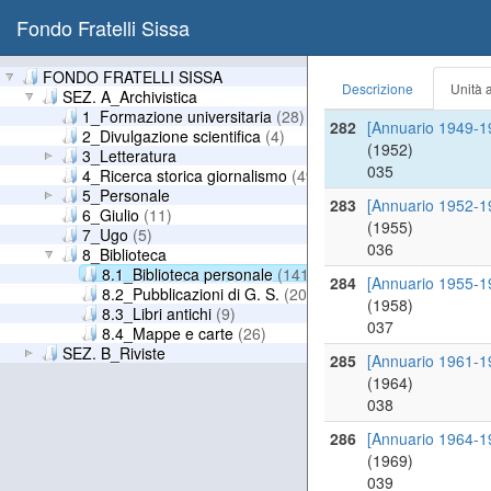
033
Fondo Fratelli Sissa
281
[Annuario 1947 e
(1948)
FONDO FRATELLI SISSA
Descrizione
Unità a
034
SEZ. A_Archivistica
1_Formazione universitaria
(28)
282
[Annuario 1949-1
2_Divulgazione scientifica
(4)
(1952)
3_Letteratura
035
4_Ricerca storica giornalismo
(49)
5_Personale
283
[Annuario 1952-1
6_Giulio
(11)
(1955)
7_Ugo
(5)
036
8_Biblioteca
8.1_Biblioteca personale
(141)
284
[Annuario 1955-1
8.2_Pubblicazioni di G. S.
(20)
(1958)
8.3_Libri antichi
(9)
037
8.4_Mappe e carte
(26)
SEZ. B_Riviste
285
[Annuario 1961-1
(1964)
038
286
[Annuario 1964-1
(1969)
039