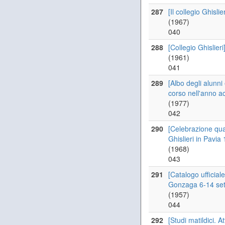
287
[Il collegio Ghisli
(1967)
040
288
[Collegio Ghislieri
(1961)
041
289
[Albo degli alunni
corso nell'anno a
(1977)
042
290
[Celebrazione qua
Ghislieri in Pavia
(1968)
043
291
[Catalogo ufficial
Gonzaga 6-14 se
(1957)
044
292
[Studi matildici. 