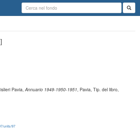
]
slieri Pavia,
Annuario 1949-1950-1951
, Pavia, Tip. del libro,
97/units/97