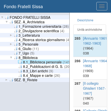
(1955)
Fondo Fratelli Sissa
Toggl
036
navig
284
[Annuario 1955-
FONDO FRATELLI SISSA
Descrizione
1956-1957]
SEZ. A_Archivistica
(1958)
1_Formazione universitaria
(28)
Unità archivistiche
037
2_Divulgazione scientifica
(4)
3_Letteratura
285
[Annuario 1961-
4_Ricerca storica giornalismo
(49)
1962-1963]
5_Personale
(1964)
6_Giulio
(11)
7_Ugo
(5)
038
8_Biblioteca
286
[Annuario 1964-
8.1_Biblioteca personale
(141)
1968]
8.2_Pubblicazioni di G. S.
(20)
(1969)
8.3_Libri antichi
(9)
8.4_Mappe e carte
(26)
039
SEZ. B_Riviste
287
[Il collegio
Ghislieri 1567-
1967]
(1967)
040
288
[Collegio Ghislieri