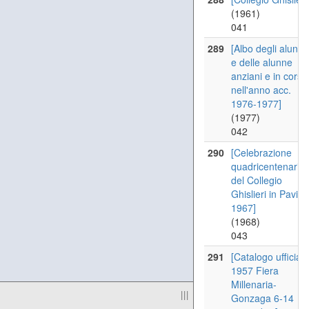
(1961)
041
289
[Albo degli alunni
e delle alunne
anziani e in corso
nell'anno acc.
1976-1977]
(1977)
042
290
[Celebrazione
quadricentenaria
del Collegio
Ghislieri in Pavia
1967]
(1968)
043
291
[Catalogo ufficiale
1957 Fiera
Millenaria-
|||
Gonzaga 6-14